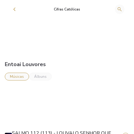
Cifras Católicas
Entoai Louvores
Músicas
Álbuns
SALMO 112 (113) - LOUVAI O SENHOR QUE