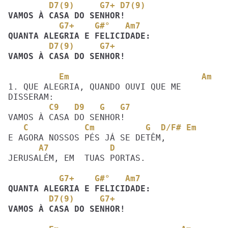
        D7(9)     G7+ D7(9)
          G7+    G#°   Am7
        D7(9)     G7+ 
VAMOS À CASA DO SENHOR!
          Em                          Am
1. QUE ALEGRIA, QUANDO OUVI QUE ME 
        C9   D9   G   G7
   C           Cm          G  D/F# Em
      A7            D
JERUSALÉM, EM  TUAS PORTAS. 

          G7+    G#°   Am7
        D7(9)     G7+ 
VAMOS À CASA DO SENHOR!