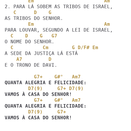
        Em                        Am
   C      D    G 
        Em                        Am
  C    D    G   G7
  C          Cm        G D/F# Em
    A7         D
E O TRONO DE DAVI.

          G7+    G#°   Am7
        D7(9)     G7+ D7(9)
          G7+    G#°   Am7
        D7(9)     G7+ 
VAMOS À CASA DO SENHOR!