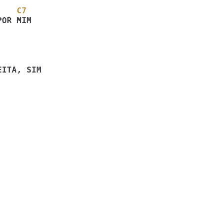
    C7
OR MIM 
