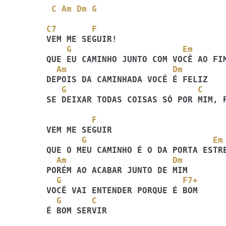
C Am Dm G
C7       F
    G                      Em
  Am                     Dm
   G                          C    
SE DEIXAR TODAS COISAS SÓ POR MIM, P
         F
       G                         Em
  Am                     Dm
  G                        F7+
  G      C
É BOM SERVIR