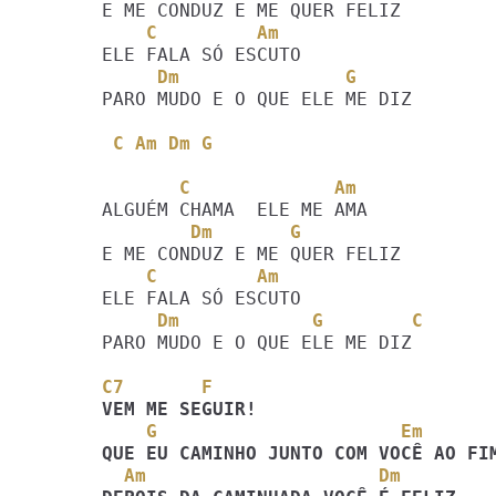
    C         Am
     Dm               G 
PARO MUDO E O QUE ELE ME DIZ 

C Am Dm G
       C             Am
        Dm       G
    C         Am
     Dm            G        C
PARO MUDO E O QUE ELE ME DIZ 

C7       F
    G                      Em
  Am                     Dm