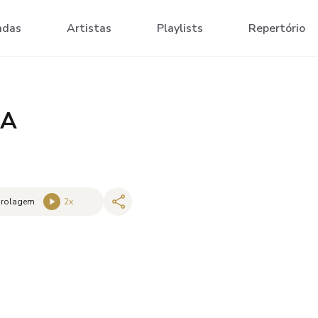
adas
Artistas
Playlists
Repertório
DA
 rolagem
2
x