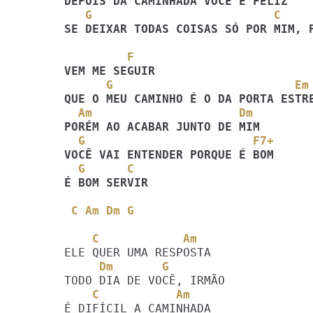
   G                          C    
SE DEIXAR TODAS COISAS SÓ POR MIM, P
         F
      G                          Em
  Am                     Dm
  G                        F7+
  G      C
É BOM SERVIR
C Am Dm G
    C            Am
     Dm       G
    C           Am