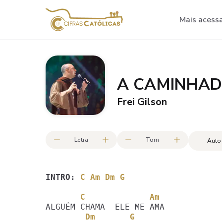
Mais acess
A CAMINHA
Frei Gilson
Letra
Tom
Auto
INTRO:
C Am Dm G
       C             Am
        Dm       G