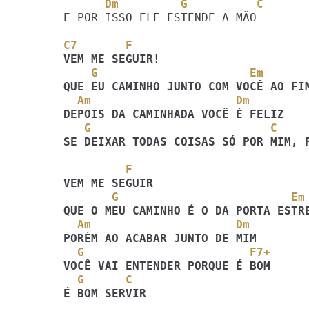
      Dm         G          C      
E POR ISSO ELE ESTENDE A MÃO 

C7       F
    G                      Em
  Am                     Dm
   G                          C    
SE DEIXAR TODAS COISAS SÓ POR MIM, P
         F
       G                         Em
  Am                     Dm
  G                        F7+
  G      C
É BOM SERVIR