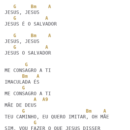
   G     Bm    A
   G          A
JESUS É O SALVADOR 

   G     Bm    A
   G          A
JESUS O SALVADOR 

       G
      Bm   A
      G
          A  A9
      G                     Bm    A
          G                        