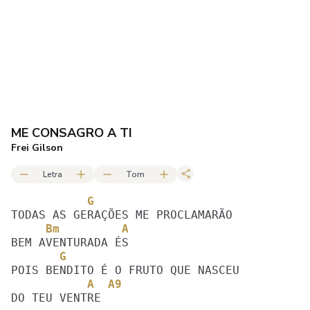
ME CONSAGRO A TI
Frei Gilson
Letra
Tom
           G
     Bm         A
       G                           
           A  A9
DO TEU VENTRE 
