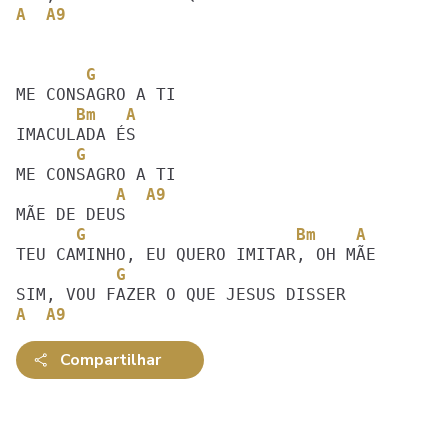
A  A9
       G
      Bm   A
      G
          A  A9
      G                     Bm    A
          G                        
A  A9
Compartilhar