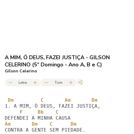
A MIM, Ó DEUS, FAZEI JUSTIÇA - GILSON
CELERINO (5º Domingo - Ano A, B e C)
Gílson Celerino
Letra
Tom
 Dm         C       Am       Dm
     F     Bb    C  
Am       Dm    C      Dm
CONTRA A GENTE SEM PIEDADE.
