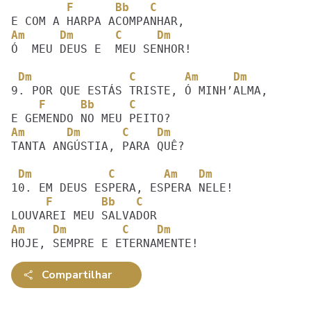
        F      Bb   C 
Am     Dm      C     Dm
Ó  MEU DEUS E  MEU SENHOR!

 Dm              C       Am     Dm
    F     Bb     C 
Am      Dm      C    Dm
TANTA ANGÚSTIA, PARA QUÊ?

 Dm           C       Am   Dm
     F       Bb   C 
Am    Dm        C    Dm
Compartilhar