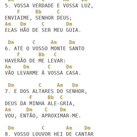
    F     Bb     C 
Am   Dm     C       Dm
ELAS HÃO DE SER MEU GUIA.

 Dm      C     Am    Dm
    F      Bb   C 
Am    Dm      C     Dm
VÃO LEVARME À VOSSA CASA.

 Dm        C     Am   Dm
        F     Bb  C 
Am     Dm    C    Dm
VOU, ENTÃO, APROXIMAR-ME.

 Dm         C       Am    Dm