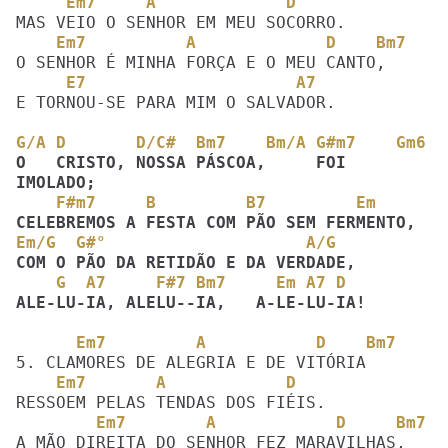
     Em7     A             D
    Em7          A             D    Bm7
     E7                     A7
E TORNOU-SE PARA MIM O SALVADOR.

G/A D       D/C#  Bm7    Bm/A G#m7    Gm6
O   CRISTO, NOSSA PÁSCOA,     FOI  
    F#m7     B         B7         Em
Em/G  G#°                    A/G  
    G  A7     F#7 Bm7     Em A7 D
ALE-LU-IA, ALELU--IA,   A-LE-LU-IA!
      Em7         A           D    Bm7
    Em7       A            D
        Em7        A            D     Bm7