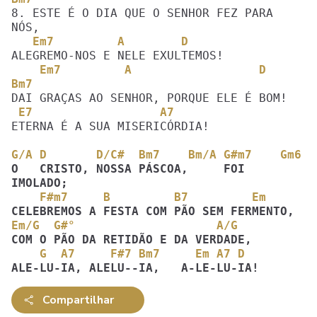
8. ESTE É O DIA QUE O SENHOR FEZ PARA 
   Em7         A        D
    Em7         A                  D   
Bm7
 E7                  A7
ETERNA É A SUA MISERICÓRDIA!

G/A D       D/C#  Bm7    Bm/A G#m7    Gm6
O   CRISTO, NOSSA PÁSCOA,     FOI  
    F#m7     B         B7         Em
Em/G  G#°                    A/G  
    G  A7     F#7 Bm7     Em A7 D
ALE-LU-IA, ALELU--IA,   A-LE-LU-IA!
Compartilhar