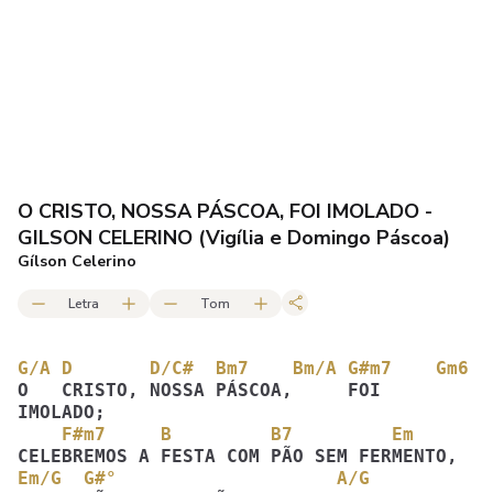
O CRISTO, NOSSA PÁSCOA, FOI IMOLADO -
GILSON CELERINO (Vigília e Domingo Páscoa)
Gílson Celerino
Letra
Tom
G/A D       D/C#  Bm7    Bm/A G#m7    Gm6
O   CRISTO, NOSSA PÁSCOA,     FOI  
    F#m7     B         B7         Em
Em/G  G#°                    A/G  