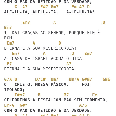
    G  A7     F#7 Bm7     Em A7 D
ALE-LU-IA, ALELU--IA,   A-LE-LU-IA!
       Em7         A                  D   
Bm7
1. DAI GRAÇAS AO SENHOR, PORQUE ELE É 
 Em7       A         D
   Em7         A          D    Bm7
 E7                     A7
ETERNA É A SUA MISERICÓRDIA.

G/A D       D/C#  Bm7    Bm/A G#m7    Gm6
O   CRISTO, NOSSA PÁSCOA,     FOI  
    F#m7     B         B7         Em
Em/G  G#°                    A/G  
    G  A7     F#7 Bm7     Em A7 D