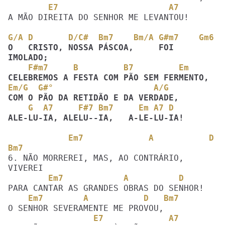
        E7                      A7
A MÃO DIREITA DO SENHOR ME LEVANTOU!

G/A D       D/C#  Bm7    Bm/A G#m7    Gm6
O   CRISTO, NOSSA PÁSCOA,     FOI  
    F#m7     B         B7         Em
Em/G  G#°                    A/G  
    G  A7     F#7 Bm7     Em A7 D
ALE-LU-IA, ALELU--IA,   A-LE-LU-IA!
            Em7             A           D  
Bm7
6. NÃO MORREREI, MAS, AO CONTRÁRIO, 
        Em7            A          D
    Em7        A           D   Bm7
                 E7             A7