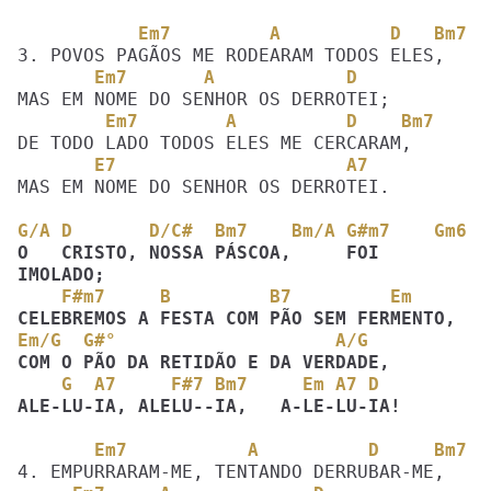
           Em7         A          D   Bm7
       Em7       A            D
        Em7        A          D    Bm7
       E7                     A7
MAS EM NOME DO SENHOR OS DERROTEI.

G/A D       D/C#  Bm7    Bm/A G#m7    Gm6
O   CRISTO, NOSSA PÁSCOA,     FOI  
    F#m7     B         B7         Em
Em/G  G#°                    A/G  
    G  A7     F#7 Bm7     Em A7 D
ALE-LU-IA, ALELU--IA,   A-LE-LU-IA!
       Em7           A          D     Bm7