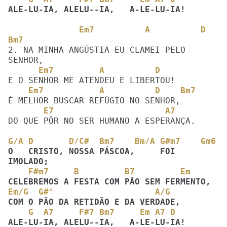
ALE-LU-IA, ALELU--IA,   A-LE-LU-IA!
              Em7          A          D   
Bm7
2. NA MINHA ANGÚSTIA EU CLAMEI PELO 
      Em7         A          D
    Em7           A          D    Bm7
       E7                      A7
DO QUE PÔR NO SER HUMANO A ESPERANÇA.

G/A D       D/C#  Bm7    Bm/A G#m7    Gm6
O   CRISTO, NOSSA PÁSCOA,     FOI  
    F#m7     B         B7         Em
Em/G  G#°                    A/G  
    G  A7     F#7 Bm7     Em A7 D
ALE-LU-IA, ALELU--IA,   A-LE-LU-IA!