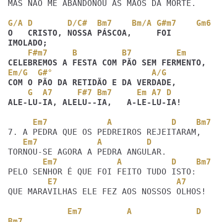
MAS NÃO ME ABANDONOU ÀS MÃOS DA MORTE.

G/A D       D/C#  Bm7    Bm/A G#m7    Gm6
O   CRISTO, NOSSA PÁSCOA,     FOI  
    F#m7     B         B7         Em
Em/G  G#°                    A/G  
    G  A7     F#7 Bm7     Em A7 D
ALE-LU-IA, ALELU--IA,   A-LE-LU-IA!
     Em7            A            D    Bm7
   Em7            A         D
       Em7            A          D    Bm7
        E7                        A7
QUE MARAVILHAS ELE FEZ AOS NOSSOS OLHOS!

            Em7         A             D  
Bm7