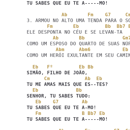
TU SABES QUE EU TE A-----MO!
            Ab       Fm    G7     C
       Fm       Eb         Bb  Bb7 
         Ab       Bb             
          Abm     Abm6           Eb
COMO UM HERÓI EXULTANTE EM SEU CAMIN
  Eb   Fº         Eb Bb
      Cm            Ab  Eb
  Eb             Bb
   Eb    G7        Ab
   Fm              B Bb7 Eb
TU SABES QUE EU TE A-----MO!