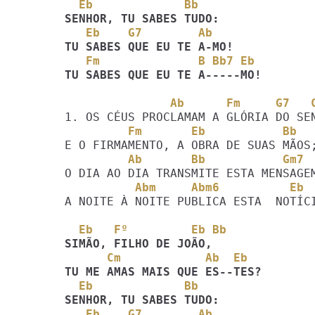
  Eb             Bb
   Eb    G7        Ab
   Fm              B Bb7 Eb
TU SABES QUE EU TE A-----MO!
               Ab      Fm     G7  
         Fm       Eb           Bb
         Ab       Bb           Gm7
          Abm     Abm6          Eb
A NOITE À NOITE PUBLICA ESTA  NOTÍCI
  Eb   Fº         Eb Bb
      Cm            Ab  Eb
  Eb             Bb
   Eb    G7        Ab