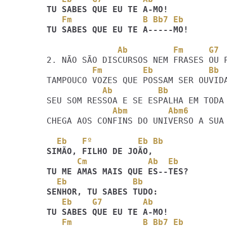
   Fm              B Bb7 Eb
TU SABES QUE EU TE A-----MO!
              Ab         Fm     G
         Fm        Eb           B
           Ab         Bb        
             Abm        Abm6     
CHEGA AOS CONFINS DO UNIVERSO A SUA 
  Eb   Fº         Eb Bb
      Cm            Ab  Eb
  Eb             Bb
   Eb    G7        Ab
   Fm              B Bb7 Eb