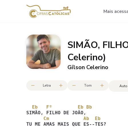
Mais acess
SIMÃO, FILHO
Celerino)
Gílson Celerino
Letra
Tom
Auto
  Eb   Fº         Eb Bb
      Cm            Ab  Eb