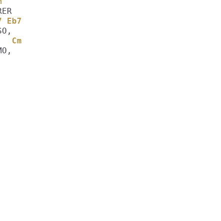
m
b7 Eb7
7   Cm