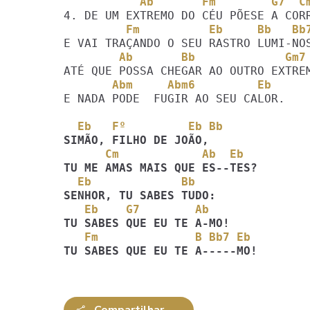
           Ab       Fm        G7  C
         Fm          Eb     Bb   B
        Ab       Bb             Gm
       Abm     Abm6         Eb
E NADA PODE  FUGIR AO SEU CALOR.

  Eb   Fº         Eb Bb
      Cm            Ab  Eb
  Eb             Bb
   Eb    G7        Ab
   Fm              B Bb7 Eb
TU SABES QUE EU TE A-----MO!