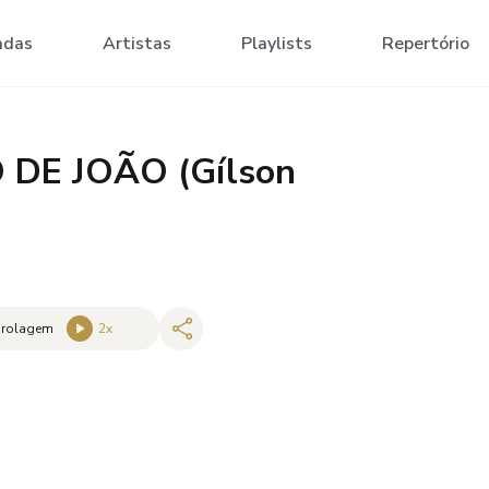
adas
Artistas
Playlists
Repertório
 DE JOÃO (Gílson
 rolagem
2
x