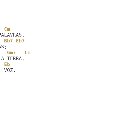
7   Cm
b   Bb7 Eb7
      Gm7   Cm
    Eb
 VOZ.
