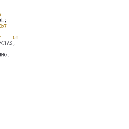
m
Eb7
Gm7    Cm
HO.
