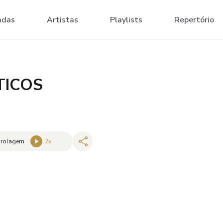
adas
Artistas
Playlists
Repertório
TICOS
 rolagem
2
x