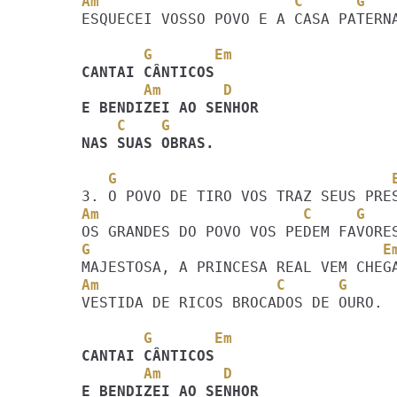
Am                      C      G
ESQUECEI VOSSO POVO E A CASA PATERNA
       G       Em
       Am       D
    C    G
NAS SUAS OBRAS. 
   G                               
Am                       C     G
G                                 E
Am                    C      G
VESTIDA DE RICOS BROCADOS DE OURO.

       G       Em
       Am       D