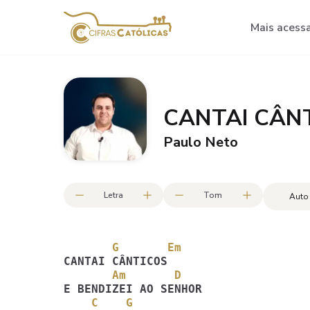
Mais acess
CANTAI CÂN
Paulo Neto
Letra
Tom
Auto
       G       Em
       Am       D
    C    G