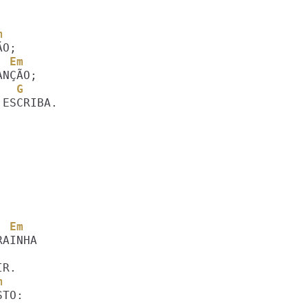
m
  Em
   G
ESCRIBA. 

  Em
m