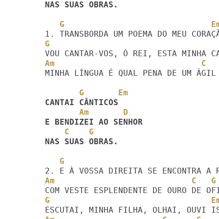
NAS SUAS OBRAS. 
   G                              E
G                                  
Am                              C  
MINHA LÍNGUA É QUAL PENA DE UM ÁGIL 
       G       Em
       Am       D
    C    G
NAS SUAS OBRAS. 
   G                               
Am                            C   G
G                                 E