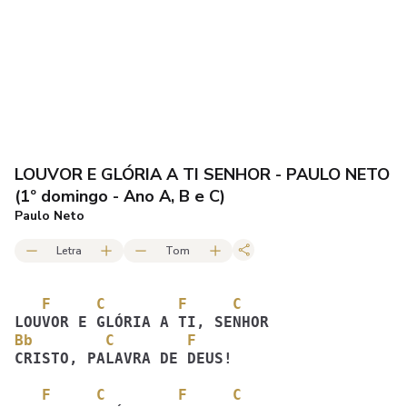
LOUVOR E GLÓRIA A TI SENHOR - PAULO NETO
(1º domingo - Ano A, B e C)
Paulo Neto
Letra
Tom
   F     C        F     C 
Bb        C        F
CRISTO, PALAVRA DE DEUS! 
   F     C        F     C 