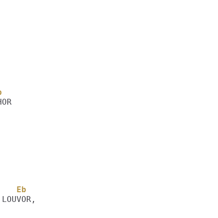
b
    Eb