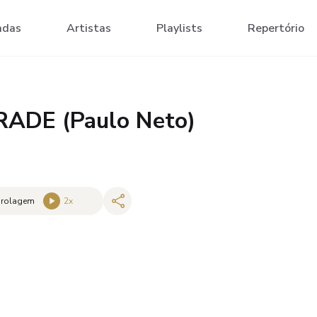
adas
Artistas
Playlists
Repertório
ADE (Paulo Neto)
 rolagem
2
x