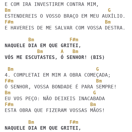
Bm                                 G
F#m                               Bm
E HAVEREIS DE ME SALVAR COM VOSSA DESTRA. 

        Bm            F#m
           Bm      A   Bm
VÓS ME ESCUTASTES, Ó SENHOR! (BIS)
 Bm                            G
F#m                            Bm
Bm                            G
F#m                          Bm
ESTA OBRA QUE FIZERAM VOSSAS MÃOS!

        Bm            F#m