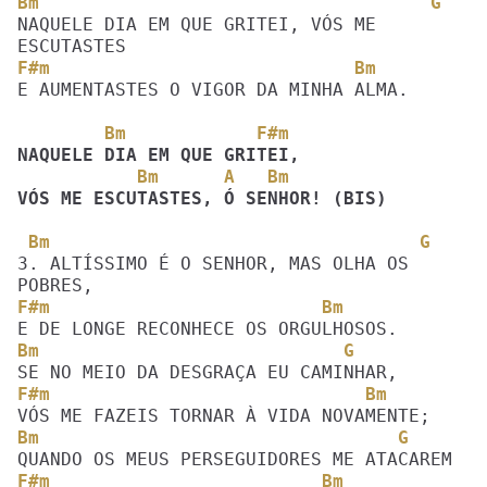
Bm                                    G
NAQUELE DIA EM QUE GRITEI, VÓS ME 
F#m                            Bm
E AUMENTASTES O VIGOR DA MINHA ALMA. 

        Bm            F#m
           Bm      A   Bm
VÓS ME ESCUTASTES, Ó SENHOR! (BIS)
 Bm                                  G
3. ALTÍSSIMO É O SENHOR, MAS OLHA OS 
F#m                         Bm
Bm                            G
F#m                             Bm
Bm                                 G
F#m                         Bm