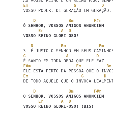
Em                  G          D
VOSSO PODER, DE GERAÇÃO EM GERAÇÃO.

    D             Bm        F#m
      Em       A  D
VOSSO REINO GLORI-OSO!
   D           Bm             Em
G                A           D
F#m                  Em          Bm
Em                     G        D
DE TODO AQUELE QUE O INVOCA LEALMENT
    D             Bm        F#m
      Em       A  D
VOSSO REINO GLORI-OSO! (BIS)