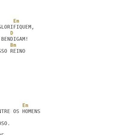
     Em
    D
    Bm
         Em