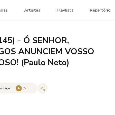
adas
Artistas
Playlists
Repertório
145) - Ó SENHOR,
GOS ANUNCIEM VOSSO
SO! (Paulo Neto)
 rolagem
2
x