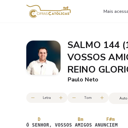
Mais acess
SALMO 144 (
VOSSOS AMI
REINO GLORIO
Paulo Neto
Letra
Tom
Auto
    D             Bm        F#m