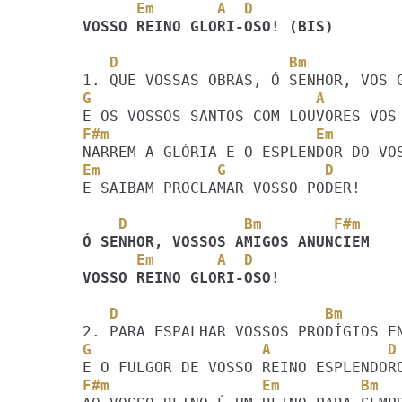
      Em       A  D
VOSSO REINO GLORI-OSO! (BIS)
   D                   Bm          
G                         A        
F#m                       Em       
Em             G           D
E SAIBAM PROCLAMAR VOSSO PODER!

    D             Bm        F#m
      Em       A  D
VOSSO REINO GLORI-OSO!
   D                       Bm     
G                   A             D
F#m                 Em         Bm