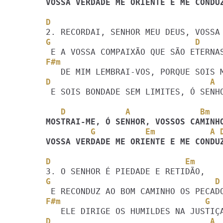
VOSSA VERDADE ME ORIENTE E ME CONDU
D                                  
G                             D
F#m                                
D                                A
 E SOIS BONDADE SEM LIMITES, Ó SENHOR!

   D            A              Bm
         G          Em           A 
VOSSA VERDADE ME ORIENTE E ME CONDU
D                           Em
G                                 D
F#m                             G
D                                A