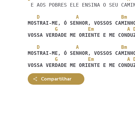
 E AOS POBRES ELE ENSINA O SEU CAMINHO.

   D            A              Bm
         G          Em           A 
VOSSA VERDADE ME ORIENTE E ME CONDU
   D            A              Bm
         G          Em           A 
VOSSA VERDADE ME ORIENTE E ME CONDU
Compartilhar