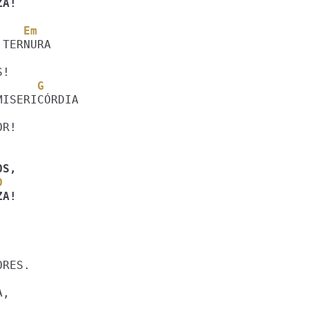
ZA!
    Em
      G
D
ZA!