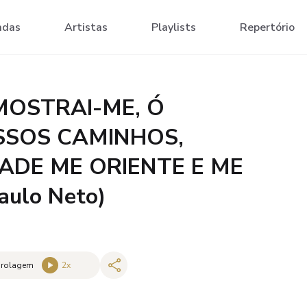
adas
Artistas
Playlists
Repertório
MOSTRAI-ME, Ó
SSOS CAMINHOS,
ADE ME ORIENTE E ME
ulo Neto)
 rolagem
2
x