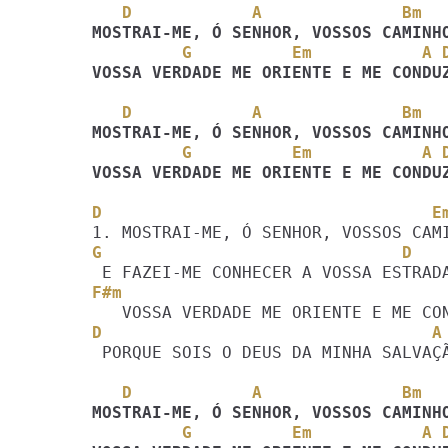
   D            A              Bm
         G          Em           A 
VOSSA VERDADE ME ORIENTE E ME CONDU
   D            A              Bm
         G          Em           A 
VOSSA VERDADE ME ORIENTE E ME CONDU
D                                 E
G                              D
F#m                                
D   
 PORQUE SOIS O DEUS DA MINHA SALVAÇÃO.

   D            A              Bm
         G          Em           A 