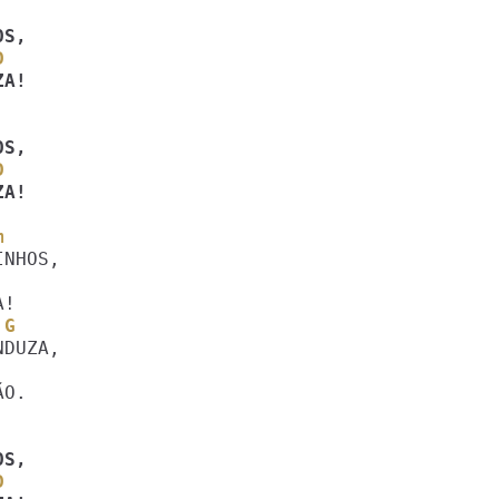
D
ZA! 
D
ZA! 
m
 G
                              A	
D