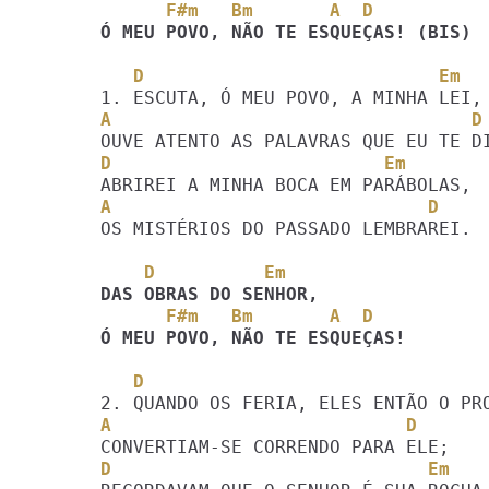
      F#m   Bm       A  D
Ó MEU POVO, NÃO TE ESQUEÇAS! (BIS)
   D                           Em
A                                 D
D                         Em
A                             D
OS MISTÉRIOS DO PASSADO LEMBRAREI.

    D          Em
      F#m   Bm       A  D
Ó MEU POVO, NÃO TE ESQUEÇAS!
   D                               
A                           D
D                             Em