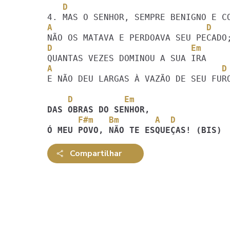
   D                               
A                              D
D                           Em
A                                 D
E NÃO DEU LARGAS À VAZÃO DE SEU FURO
    D          Em
      F#m   Bm       A  D
Ó MEU POVO, NÃO TE ESQUEÇAS! (BIS)
Compartilhar