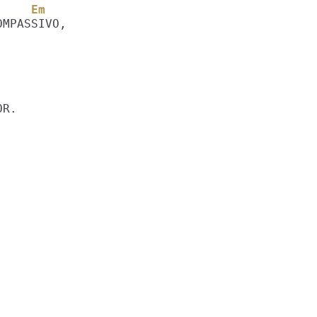
     Em
R.
