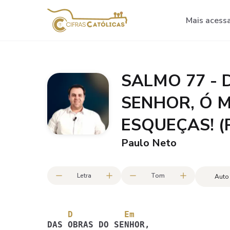
Mais acess
SALMO 77 -
SENHOR, Ó M
ESQUEÇAS! (P
Paulo Neto
Letra
Tom
Auto
    D          Em