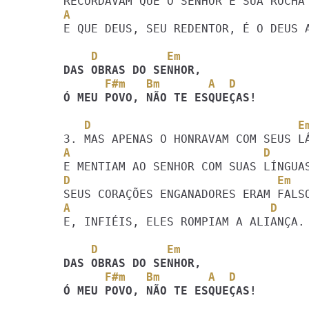
A                                  
E QUE DEUS, SEU REDENTOR, É O DEUS A
    D          Em
      F#m   Bm       A  D
Ó MEU POVO, NÃO TE ESQUEÇAS!
   D                              E
A                            D
D                              Em
A                             D
E, INFIÉIS, ELES ROMPIAM A ALIANÇA.

    D          Em
      F#m   Bm       A  D
Ó MEU POVO, NÃO TE ESQUEÇAS!