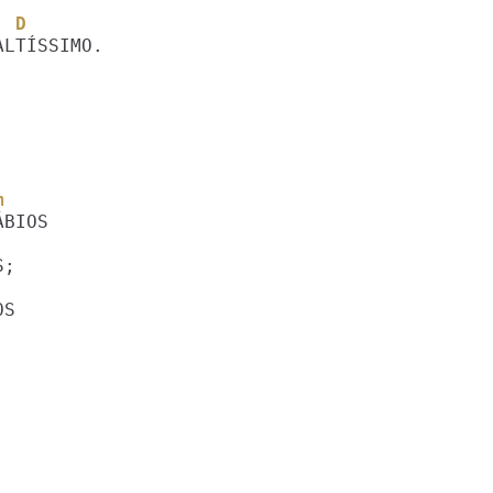
  D
LTÍSSIMO.

m