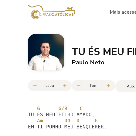
Mais acess
TU ÉS MEU 
Paulo Neto
Letra
Tom
Auto
   G      G/B    C
   Am       D4  D     G  	 
EM TI PONHO MEU BENQUERER.
