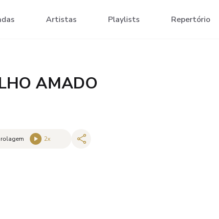
adas
Artistas
Playlists
Repertório
FILHO AMADO
 rolagem
2
x