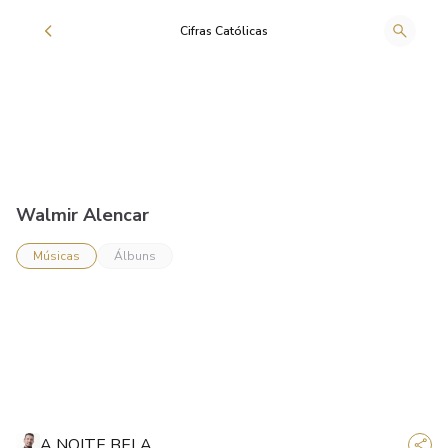
Cifras Católicas
Walmir Alencar
Músicas
Álbuns
A NOITE BELA